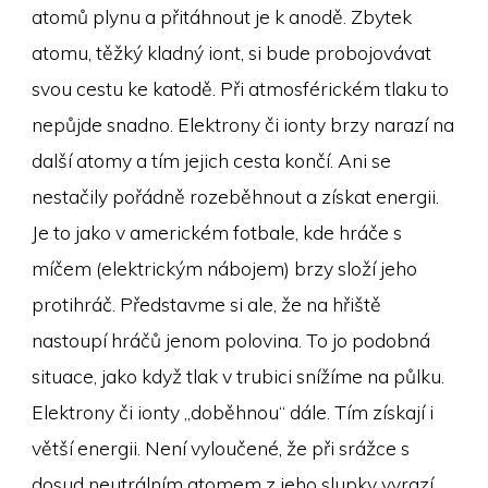
atomů plynu a přitáhnout je k anodě. Zbytek
atomu, těžký kladný iont, si bude probojovávat
svou cestu ke katodě. Při atmosférickém tlaku to
nepůjde snadno. Elektrony či ionty brzy narazí na
další atomy a tím jejich cesta končí. Ani se
nestačily pořádně rozeběhnout a získat energii.
Je to jako v americkém fotbale, kde hráče s
míčem (elektrickým nábojem) brzy složí jeho
protihráč. Představme si ale, že na hřiště
nastoupí hráčů jenom polovina. To jo podobná
situace, jako když tlak v trubici snížíme na půlku.
Elektrony či ionty „doběhnou“ dále. Tím získají i
větší energii. Není vyloučené, že při srážce s
dosud neutrálním atomem z jeho slupky vyrazí