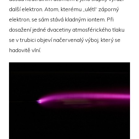
další elektron. Atom, kterému „ulétl“ záporný
elektron, se sám stává kladným iontem. Při
dosažení jedné dvacetiny atmosférického tlaku
se v trubici objeví načervenalý výboj, který se
hadovitě vlní.