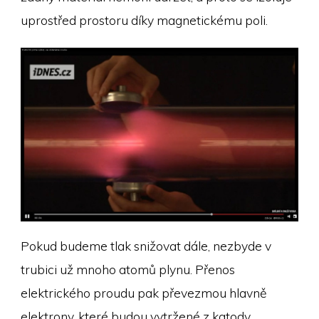
uprostřed prostoru díky magnetickému poli.
Pokud budeme tlak snižovat dále, nezbyde v
trubici už mnoho atomů plynu. Přenos
elektrického proudu pak převezmou hlavně
elektrony, které budou vytržené z katody.