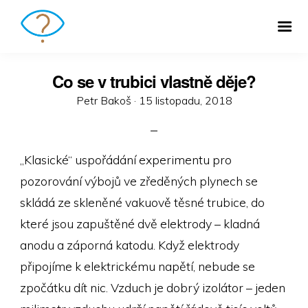
Co se v trubici vlastně děje?
Posted
Petr Bakoš ·
15 listopadu, 2018
on
„Klasické“ uspořádání experimentu pro
pozorování výbojů ve zředěných plynech se
skládá ze skleněné vakuově těsné trubice, do
které jsou zapuštěné dvě elektrody – kladná
anodu a záporná katodu. Když elektrody
připojíme k elektrickému napětí, nebude se
zpočátku dít nic. Vzduch je dobrý izolátor – jeden