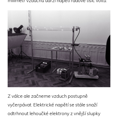
milimetr vzduchu udrží napětí řádově tisíc voltů.
Z válce ale začneme vzduch postupně
vyčerpávat. Elektrické napětí se stále snaží
odtrhnout lehoučké elektrony z vnější slupky