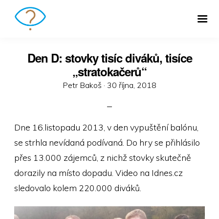
Den D: stovky tisíc diváků, tisíce
„stratokačerů“
Posted
Petr Bakoš ·
30 října, 2018
on
Dne 16.listopadu 2013, v den vypuštění balónu,
se strhla nevídaná podívaná. Do hry se přihlásilo
přes 13.000 zájemců, z nichž stovky skutečně
dorazily na místo dopadu. Video na Idnes.cz
sledovalo kolem 220.000 diváků.