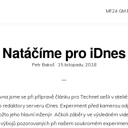
MF24 GM E
Natáčíme pro iDnes
Posted
Petr Bakoš ·
15 listopadu, 2018
on
a jsme se při přípravě článku pro Technet sešli v atelié
o redaktory serveru iDnes. Experiment před kamerou od
kožto jeho hlavní inženýr. Ačkoli záběry ve výsledném vid
 výbojů pozorovaných při našem soukromém experiment