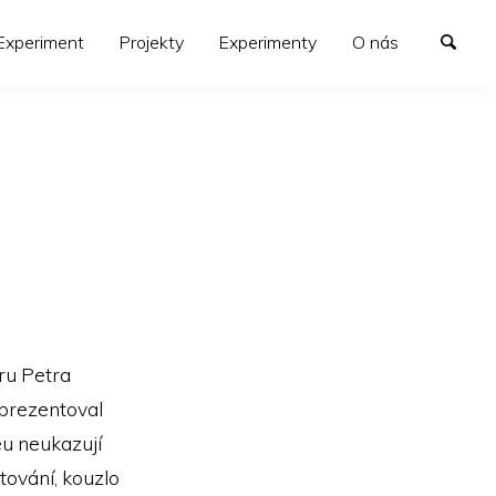
xperiment
Projekty
Experimenty
O nás
ru Petra
prezentoval
eu neukazují
ování, kouzlo