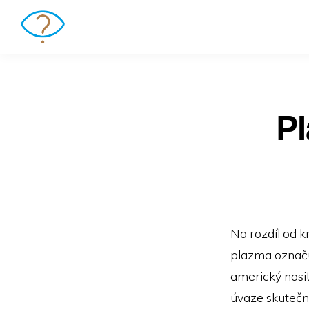
Pl
Na rozdíl od k
plazma označu
americký nosit
úvaze skutečně