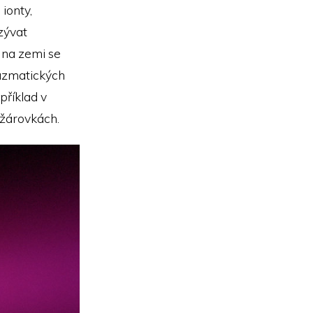
ionty,
zývat
 na zemi se
lazmatických
příklad v
 žárovkách.