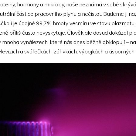
proteiny, hormony a mikroby, naše neznámá v sobě skrývá 
utrální částice pracovního plynu a nečistot. Budeme ji na
čkoli je údajně 99,7% hmoty vesmíru ve stavu plazmatu,
ně příliš často nevyskytuje. Člověk ale dosud dokázal p
v mnoha vynálezech, které nás dnes běžně obklopují – na
levizích a svářečkách, zářivkách, výbojkách a úsporných