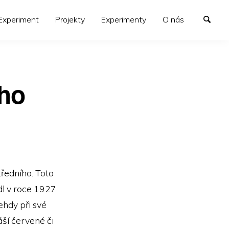
xperiment
Projekty
Experimenty
O nás
ího
tředního. Toto
dl v roce 1927
ehdy při své
áší červené či