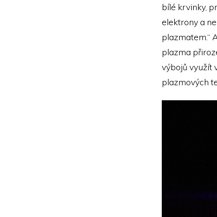
bílé krvinky, 
elektrony a ne
plazmatem.“ A
plazma přiroze
výbojů využít 
plazmových te