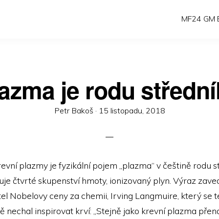
MF24 GM E
azma je rodu středn
Posted
Petr Bakoš ·
15 listopadu, 2018
on
revní plazmy je fyzikální pojem „plazma“ v češtině rodu s
je čtvrté skupenství hmoty, ionizovaný plyn. Výraz zave
el Nobelovy ceny za chemii, Irving Langmuire, který se t
 nechal inspirovat krví: „Stejně jako krevní plazma přen