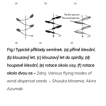
Fig.I Typické příklady semínek. (a) přímé klesání,
(b) klouzavý let, (c) klouzavý let do spirály, (d)
houpavé klesání, (e) rotace okolo osy, (f) rotace
okolo dvou os –
Zdroj: Various flying modes of
wind-dispersal seeds – Shizuka Minamia, Akira
Azumab