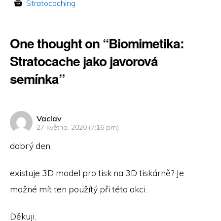
Stratocaching
One thought on “Biomimetika:
Stratocache jako javorová
semínka”
napsal:
Vaclav
27 května, 2020 (7:16 pm)
dobrý den,
existuje 3D model pro tisk na 3D tiskárně? Je
možné mít ten použítý při této akci.
Děkuji.