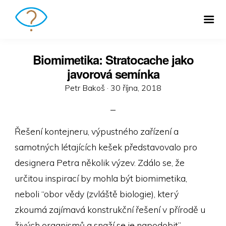
Biomimetika: Stratocache jako
javorová semínka
Posted
Petr Bakoš ·
30 října, 2018
on
Řešení kontejneru, výpustného zařízení a
samotných létajících kešek představovalo pro
designera Petra několik výzev. Zdálo se, že
určitou inspirací by mohla být biomimetika,
neboli “obor vědy (zvláště biologie), který
zkoumá zajímavá konstrukční řešení v přírodě u
živých organismů a snaží se je napodobit”